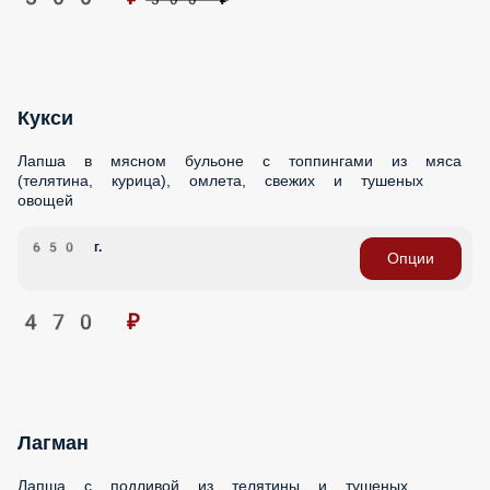
Кукси
Лапша в мясном бульоне с топпингами из мяса (телятина,
курица), омлета, свежих и тушеных овощей
650 г.
Опции
470 ₽
Лагман
Лапша с подливой из телятины и тушеных овощей
600 г.